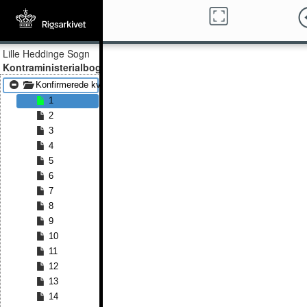
Lille Heddinge Sogn
Kontraministerialbog
Konfirmerede kvinder 1815 - Konfirmerede kvinder 1872
1
2
3
4
5
6
7
8
9
10
11
12
13
14