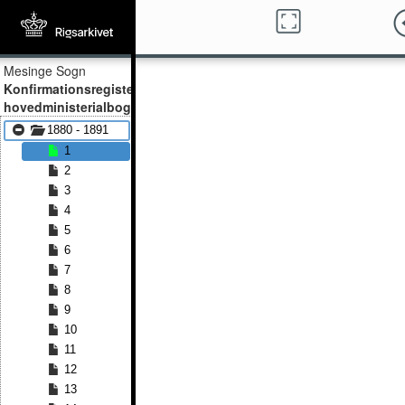
Mesinge Sogn
Konfirmationsregister,
hovedministerialbog
1880 - 1891
1
2
3
4
5
6
7
8
9
10
11
12
13