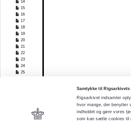
14
15
16
17
18
19
20
21
22
23
24
25
26
27
Samtykke til Rigsarkivets
28
Rigsarkivet indsamler oply
29
30
hvor mange, der benytter v
31
indholdet og gøre vores tj
32
som kan sætte cookies til
33
34