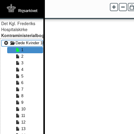
Det Kgl. Frederiks
Hospitalskirke
Kontraministerialbog
Døde Kvinder 1831 - Døde Kvinder 1839
1
2
3
4
5
6
7
8
9
10
11
12
13