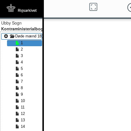
Ubby Sogn
Kontraministerialbog
Døde mænd 1813 - Døde mænd 1836
1
2
3
4
5
6
7
8
9
10
11
12
13
14