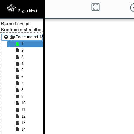
Bjernede Sogn
Kontraministerialbog
Fødte mænd 1815 - Fødte mænd 1824
1
2
3
4
5
6
7
8
9
10
11
12
13
14