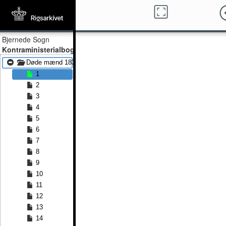
Bjernede Sogn
Kontraministerialbog
Døde mænd 1833 - Døde mænd 1843
1
2
3
4
5
6
7
8
9
10
11
12
13
14