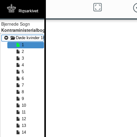
Bjernede Sogn
Kontraministerialbog
Døde kvinder 1815 - Døde kvinder 1832
1
2
3
4
5
6
7
8
9
10
11
12
13
14