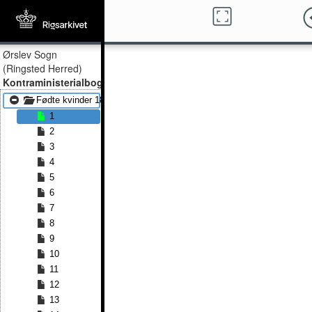
Ørslev Sogn
(Ringsted Herred)
Kontraministerialbog
Fødte kvinder 1842 - Fødte kvinder 1868
1
2
3
4
5
6
7
8
9
10
11
12
13