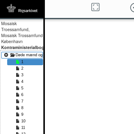
Mosaisk
Troessamfund,
Mosaisk Trossamfund
København
Kontraministerialbog
Døde mænd og kvinder 1814 - Døde mænd og kvinder 1827
1
2
3
4
5
6
7
8
9
10
11