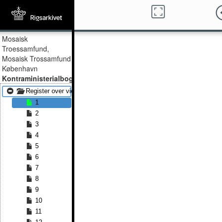
Mosaisk
Troessamfund,
Mosaisk Trossamfund
København
Kontraministerialbog
Register over viede og døde 1871 - Register over viede og døde 18
1
2
3
4
5
6
7
8
9
10
11