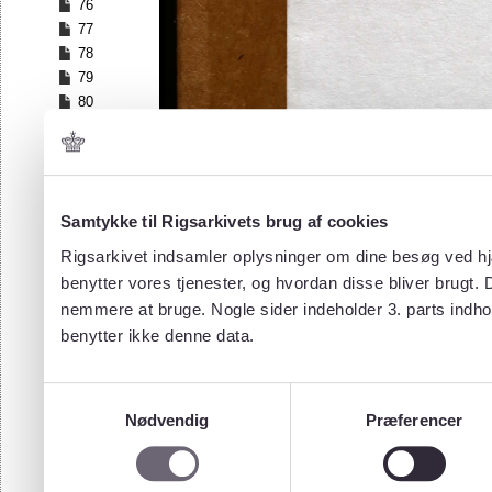
76
77
78
79
80
81
82
83
84
Samtykke til Rigsarkivets brug af cookies
85
86
Rigsarkivet indsamler oplysninger om dine besøg ved hjæ
87
benytter vores tjenester, og hvordan disse bliver brugt.
88
nemmere at bruge. Nogle sider indeholder 3. parts indho
89
benytter ikke denne data.
90
91
92
Samtykkevalg
93
Nødvendig
Præferencer
94
95
96