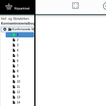
Hof- og Slotskirken
Kontraministerialbog
Konfirmerede Mænd 1828 - Konfirmerede Mænd 1847
1
2
3
4
5
6
7
8
9
10
11
12
13
14