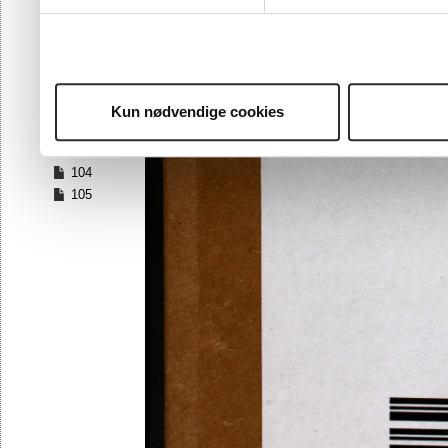
97
98
99
100
101
Kun nødvendige cookies
102
103
104
105