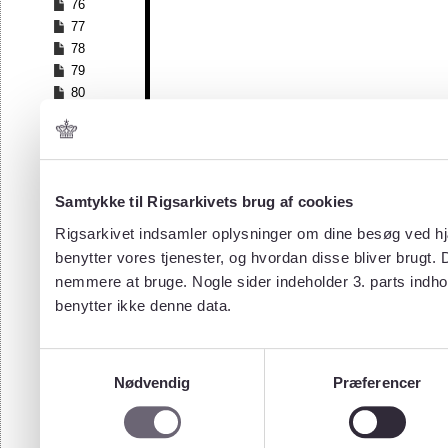
76
77
78
79
80
81
82
83
84
Samtykke til Rigsarkivets brug af cookies
85
86
Rigsarkivet indsamler oplysninger om dine besøg ved hjæ
87
benytter vores tjenester, og hvordan disse bliver brugt.
88
nemmere at bruge. Nogle sider indeholder 3. parts indho
89
benytter ikke denne data.
90
91
92
Samtykkevalg
93
Nødvendig
Præferencer
94
95
96