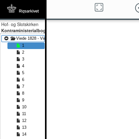
Hof- og Slotskirken
Kontraministerialbog
Viede 1828 - Viede 1891
1
2
3
4
5
6
7
8
9
10
11
12
13
14