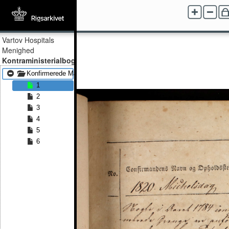
Vartov Hospitals
Menighed
Kontraministerialbog
Konfirmerede Mænd 1820 - Konfirmerede Mænd 1826
1
2
3
4
5
6