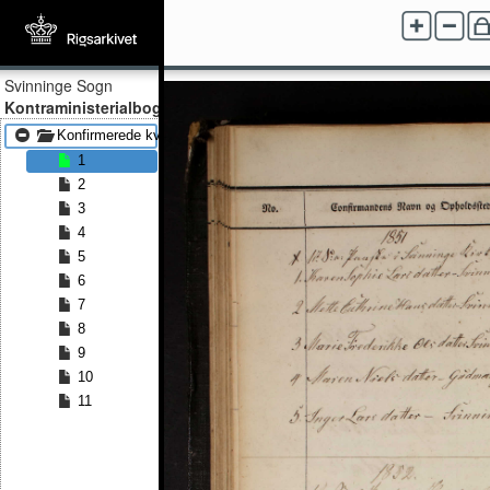
Svinninge Sogn
Kontraministerialbog
Konfirmerede kvinder 1851 - Konfirmerede kvinder 1868
1
2
3
4
5
6
7
8
9
10
11