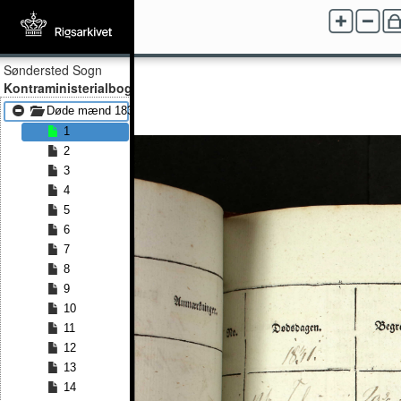
Søndersted Sogn
Kontraministerialbog
Døde mænd 1831 - Døde mænd 1841
1
2
3
4
5
6
7
8
9
10
11
12
13
14