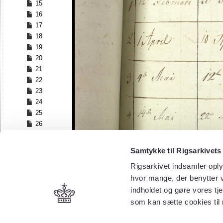
15
16
17
18
19
20
21
22
23
24
25
26
27
28
Samtykke til Rigsarkivets
29
Rigsarkivet indsamler oply
30
hvor mange, der benytter v
31
32
indholdet og gøre vores tj
33
som kan sætte cookies til
34
35