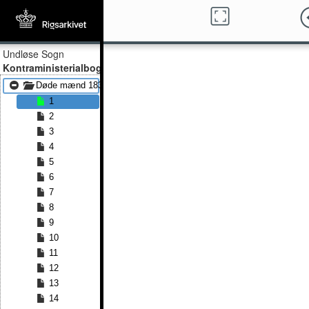
Undløse Sogn
Kontraministerialbog
Døde mænd 1838 - Døde mænd 1861
1
2
3
4
5
6
7
8
9
10
11
12
13
14