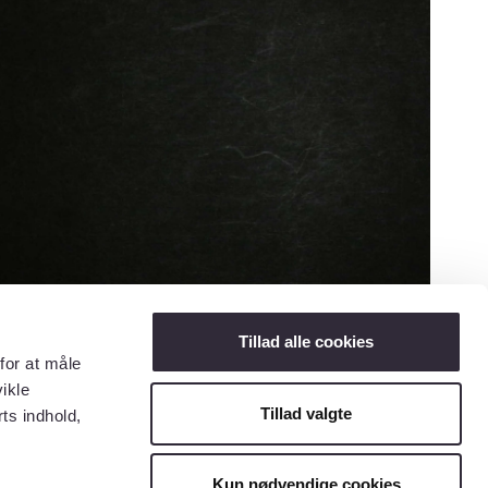
Tillad alle cookies
for at måle
ikle
Tillad valgte
ts indhold,
Kun nødvendige cookies