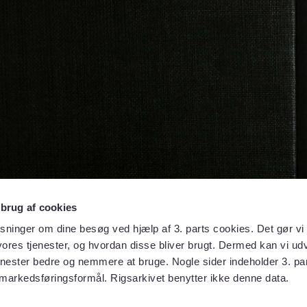
 brug af cookies
sninger om dine besøg ved hjælp af 3. parts cookies. Det gør vi 
ores tjenester, og hvordan disse bliver brugt. Dermed kan vi udv
enester bedre og nemmere at bruge. Nogle sider indeholder 3. par
 markedsføringsformål. Rigsarkivet benytter ikke denne data.