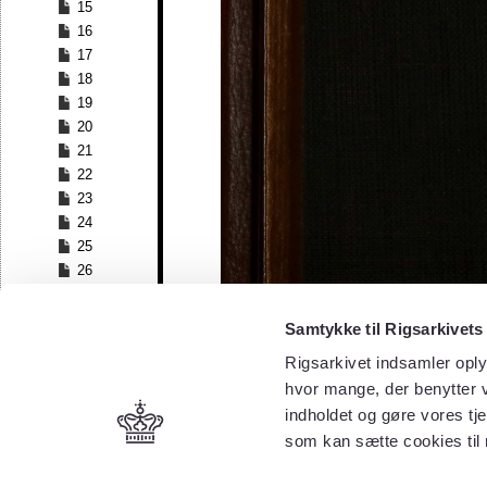
15
16
17
18
19
20
21
22
23
24
25
26
27
28
Samtykke til Rigsarkivets
29
Rigsarkivet indsamler oply
hvor mange, der benytter v
indholdet og gøre vores tj
som kan sætte cookies til