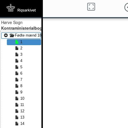
Hørve Sogn
Kontraministerialbog
Fødte mænd 1870 - Fødte mænd 1891
1
2
3
4
5
6
7
8
9
10
11
12
13
14