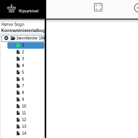
Hørve Sogn
Kontraministerialbog
Jævnførsler 1844 - Jævnførsler 1871
1
2
3
4
5
6
7
8
9
10
11
12
13
14