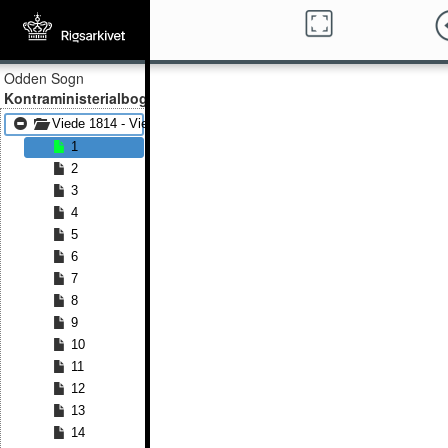
Odden Sogn
Kontraministerialbog
Viede 1814 - Viede 1860
1
2
3
4
5
6
7
8
9
10
11
12
13
14