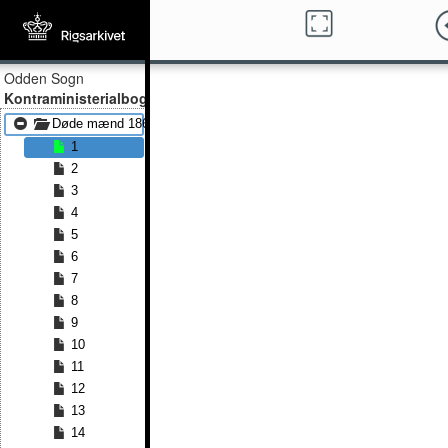
Odden Sogn
Kontraministerialbog
Døde mænd 1860 - Døde mænd 1891
1
2
3
4
5
6
7
8
9
10
11
12
13
14