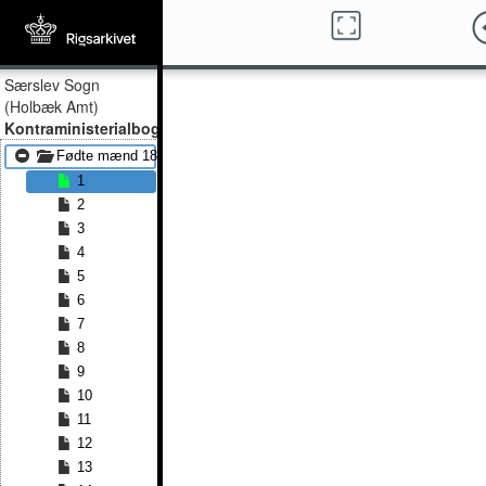
Særslev Sogn
(Holbæk Amt)
Kontraministerialbog
Fødte mænd 1815 - Fødte mænd 1835
1
2
3
4
5
6
7
8
9
10
11
12
13