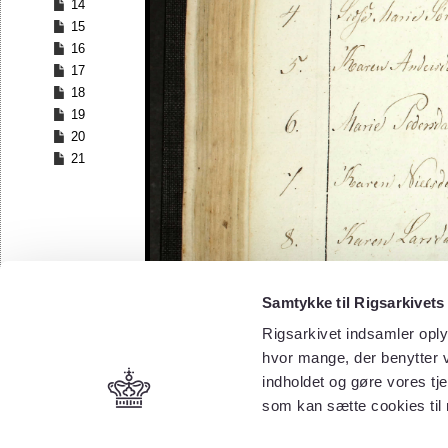
14
15
16
17
18
19
20
21
Samtykke til Rigsarkivets
Rigsarkivet indsamler oply
hvor mange, der benytter v
indholdet og gøre vores tj
som kan sætte cookies til