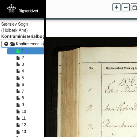
Særslev Sogn
(Holbæk Amt)
Kontraministerialbog
Konfirmerede kvinder 1836 - Konfirmerede kvinder 1857
1
2
3
4
5
6
7
8
9
10
11
12
13