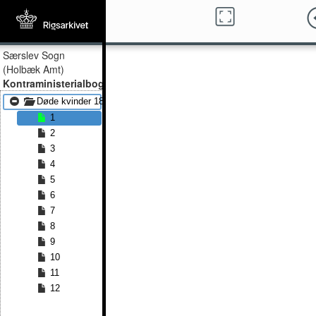
Særslev Sogn
(Holbæk Amt)
Kontraministerialbog
Døde kvinder 1836 - Døde kvinder 1857
1
2
3
4
5
6
7
8
9
10
11
12