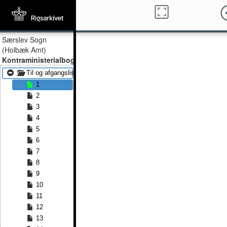
Særslev Sogn
(Holbæk Amt)
Kontraministerialbog
Til og afgangslister 1836 - Til og afgangslister 1857
1
2
3
4
5
6
7
8
9
10
11
12
13