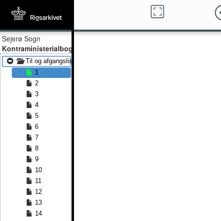
Sejerø Sogn
Kontraministerialbog
Til og afgangslister 1839 - Til og afgangslister 1863
1
2
3
4
5
6
7
8
9
10
11
12
13
14