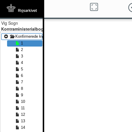
Vig Sogn
Kontraministerialbog
Konfirmerede kvinder 1830 - Konfirmerede kvinder 1847
1
2
3
4
5
6
7
8
9
10
11
12
13
14