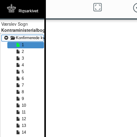
Værslev Sogn
Kontraministerialbog
Konfirmerede kvinder 1815 - Konfirmerede kvinder 1838
1
2
3
4
5
6
7
8
9
10
11
12
13
14