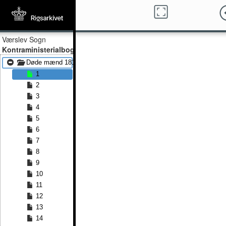
Værslev Sogn
Kontraministerialbog
Døde mænd 1814 - Døde mænd 1838
1
2
3
4
5
6
7
8
9
10
11
12
13
14