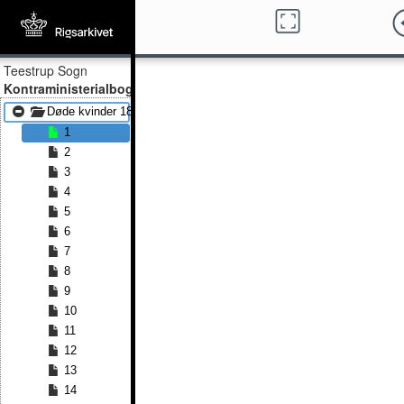
Teestrup Sogn
Kontraministerialbog
Døde kvinder 1873 - Døde kvinder 1891
1
2
3
4
5
6
7
8
9
10
11
12
13
14