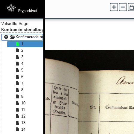
Valsølille Sogn
Kontraministerialbog
Konfirmerede mænd 1831 - Konfirmerede mænd 1851
1
2
3
4
5
6
7
8
9
10
11
12
13
14