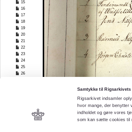
15
16
17
18
19
20
21
22
23
24
25
26
27
28
Samtykke til Rigsarkivets
29
Rigsarkivet indsamler oply
30
hvor mange, der benytter v
31
32
indholdet og gøre vores tj
33
som kan sætte cookies til
34
35