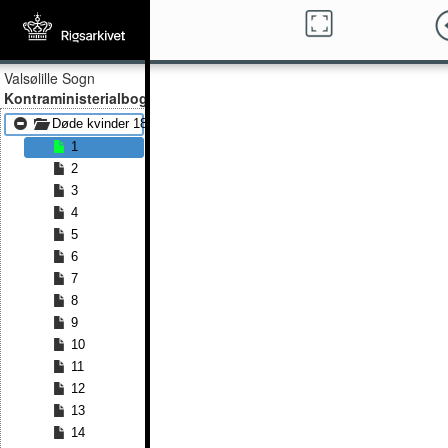
Valsølille Sogn
Kontraministerialbog
Døde kvinder 1831 - Døde kvinder 1853
1
2
3
4
5
6
7
8
9
10
11
12
13
14