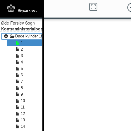
Øde Førslev Sogn
Kontraministerialbog
Døde kvinder 1815 - Døde kvinder 1839
1
2
3
4
5
6
7
8
9
10
11
12
13
14