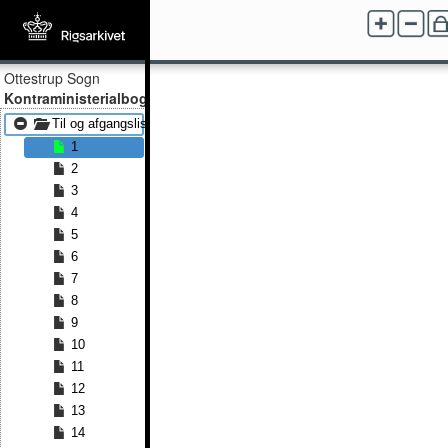
Ottestrup Sogn
Kontraministerialbog
Til og afgangslister 1855 - Til og afgangslister 1874
1
2
3
4
5
6
7
8
9
10
11
12
13
14