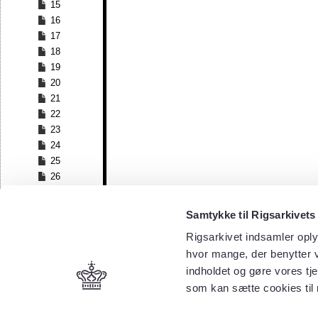
15
16
17
18
19
20
21
22
23
24
25
26
27
28
Samtykke til Rigsarkivets
29
Rigsarkivet indsamler oply
30
hvor mange, der benytter v
31
32
indholdet og gøre vores tj
33
som kan sætte cookies til
34
35