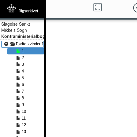
Slagelse Sankt
Mikkels Sogn
Kontraministerialbog
Fødte kvinder 1814 - Fødte kvinder 1827
1
2
3
4
5
6
7
8
9
10
11
12
13