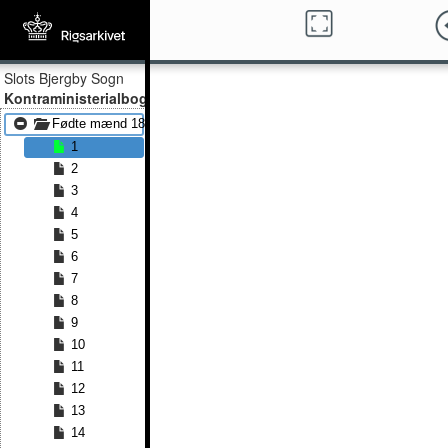
Slots Bjergby Sogn
Kontraministerialbog
Fødte mænd 1814 - Fødte mænd 1827
1
2
3
4
5
6
7
8
9
10
11
12
13
14