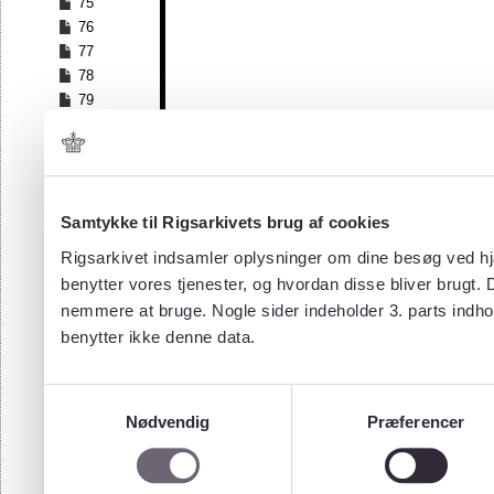
75
76
77
78
79
80
81
82
83
84
Samtykke til Rigsarkivets brug af cookies
85
Rigsarkivet indsamler oplysninger om dine besøg ved hjæ
86
benytter vores tjenester, og hvordan disse bliver brugt.
87
nemmere at bruge. Nogle sider indeholder 3. parts indho
88
benytter ikke denne data.
89
90
91
Samtykkevalg
92
Nødvendig
Præferencer
93
94
95