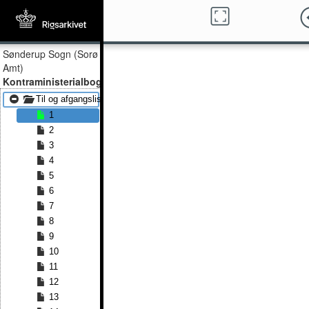
Sønderup Sogn (Sorø
Amt)
Kontraministerialbog
Til og afgangslister 1817 - Til og afgangslister 1851
1
2
3
4
5
6
7
8
9
10
11
12
13