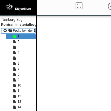
Tårnborg Sogn
Kontraministerialbog
Fødte kvinder 1825 - Fødte kvinder 1832
1
2
3
4
5
6
7
8
9
10
11
12
13
14