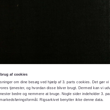
 brug af cookies
sninger om dine besøg ved hjælp af 3. parts cookies. Det gør vi 
ores tjenester, og hvordan disse bliver brugt. Dermed kan vi udv
enester bedre og nemmere at bruge. Nogle sider indeholder 3. par
 markedsføringsformål. Rigsarkivet benytter ikke denne data.