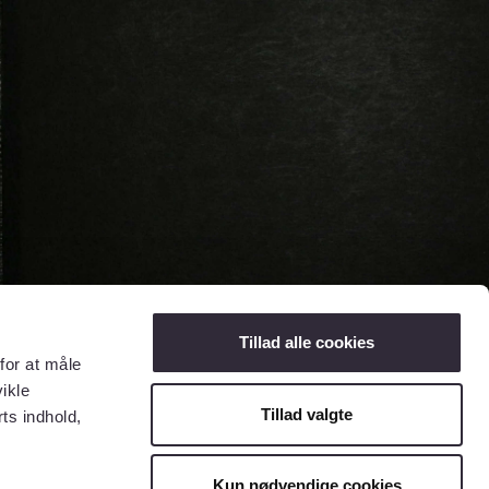
Tillad alle cookies
for at måle
ikle
Tillad valgte
ts indhold,
Kun nødvendige cookies