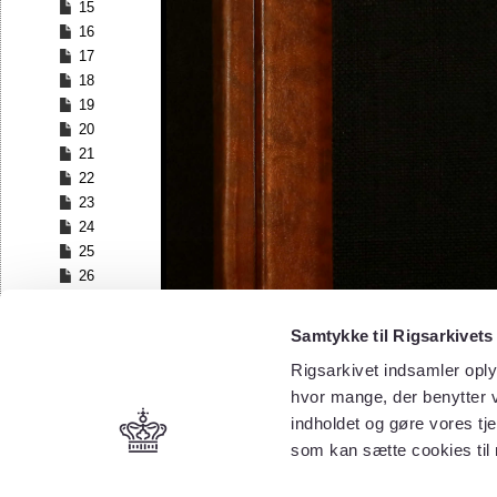
15
16
17
18
19
20
21
22
23
24
25
26
27
28
Samtykke til Rigsarkivets
29
Rigsarkivet indsamler oply
30
hvor mange, der benytter v
31
32
indholdet og gøre vores tj
33
som kan sætte cookies til
34
35