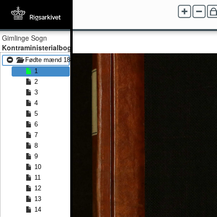
Gimlinge Sogn
Kontraministerialbog
Fødte mænd 1839 - Fødte mænd 1866
1
2
3
4
5
6
7
8
9
10
11
12
13
14