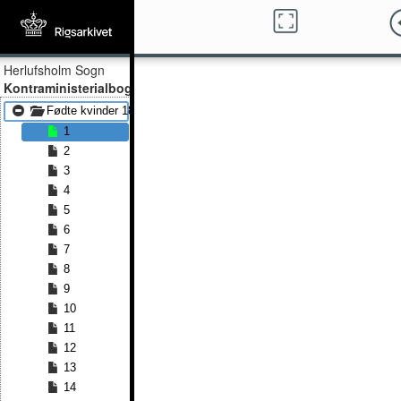
Herlufsholm Sogn
Kontraministerialbog
Fødte kvinder 1814 - Fødte kvinder 1840
1
2
3
4
5
6
7
8
9
10
11
12
13
14