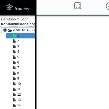
Herlufsholm Sogn
Kontraministerialbog
Viede 1814 - Viede 1840
1
2
3
4
5
6
7
8
9
10
11
12
13
14