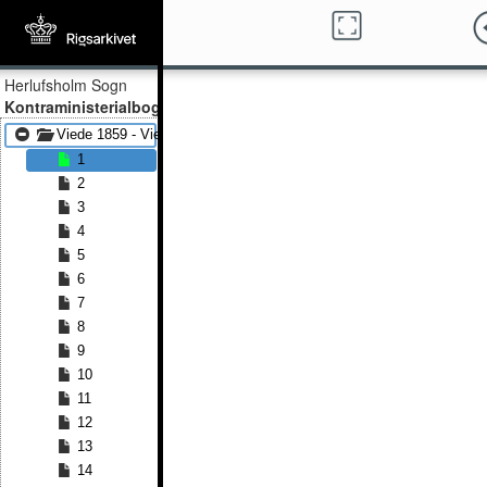
Herlufsholm Sogn
Kontraministerialbog
Viede 1859 - Viede 1878
1
2
3
4
5
6
7
8
9
10
11
12
13
14