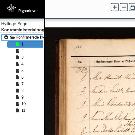
Hyllinge Sogn
Kontraministerialbog
Konfirmerede kvinder 1848 - Konfirmerede kvinder 1863
1
2
3
4
5
6
7
8
9
10
11