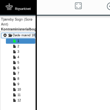
Tjæreby Sogn (Sorø
Amt)
Kontraministerialbog
Døde mænd 1835 - Døde mænd 1843
1
2
3
4
5
6
7
8
9
10
11
12