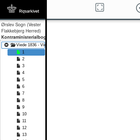
Ørslev Sogn (Vester
Flakkebjerg Herred)
Kontraministerialbog
Viede 1836 - Viede 1859
1
2
3
4
5
6
7
8
9
10
11
12
13