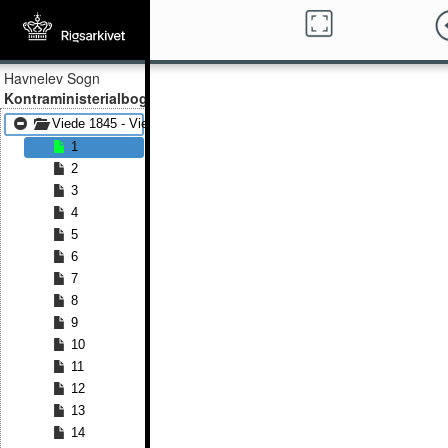
Havnelev Sogn
Kontraministerialbog
Viede 1845 - Viede 1872
1
2
3
4
5
6
7
8
9
10
11
12
13
14