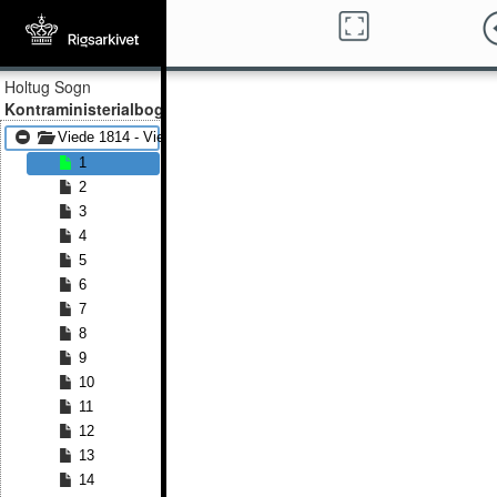
Holtug Sogn
Kontraministerialbog
Viede 1814 - Viede 1839
1
2
3
4
5
6
7
8
9
10
11
12
13
14