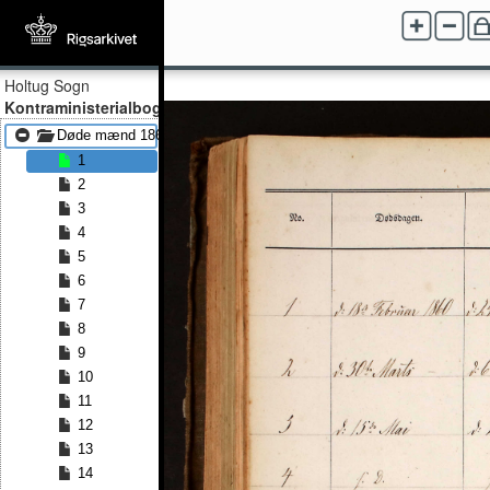
Holtug Sogn
Kontraministerialbog
Døde mænd 1860 - Døde mænd 1881
1
2
3
4
5
6
7
8
9
10
11
12
13
14