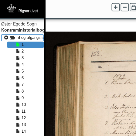
Øster Egede Sogn
Kontraministerialbog
Til og afgangslister 1849 - Til og afgangslister 1873
1
2
3
4
5
6
7
8
9
10
11
12
13
14