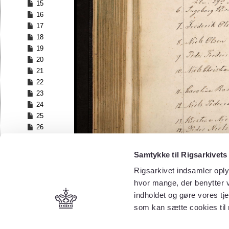
15
16
17
18
19
20
21
22
23
24
25
26
27
28
Samtykke til Rigsarkivets
29
Rigsarkivet indsamler oply
30
hvor mange, der benytter v
31
32
indholdet og gøre vores tj
33
som kan sætte cookies til
34
35