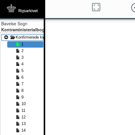
Bavelse Sogn
Kontraministerialbog
Konfirmerede kvinder 1854 - Konfirmerede kvinder 1891
1
2
3
4
5
6
7
8
9
10
11
12
13
14